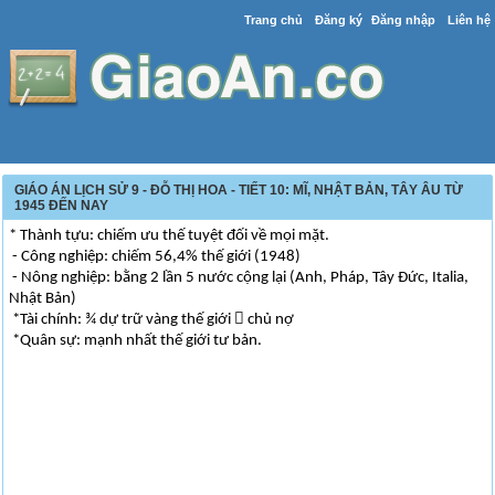
Trang chủ
Đăng ký
Đăng nhập
Liên hệ
GIÁO ÁN LỊCH SỬ 9 - ĐỖ THỊ HOA - TIẾT 10: MĨ, NHẬT BẢN, TÂY ÂU TỪ
1945 ĐẾN NAY
* Thành tựu: chiếm ưu thế tuyệt đối về mọi mặt.
- Công nghiệp: chiếm 56,4% thế giới (1948)
- Nông nghiệp: bằng 2 lần 5 nước cộng lại (Anh, Pháp, Tây Đức, Italia,
Nhật Bản)
*Tài chính: ¾ dự trữ vàng thế giới  chủ nợ
*Quân sự: mạnh nhất thế giới tư bản.