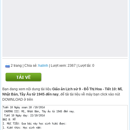
2 trang
|
Chia sẻ:
halinh
| Lượt xem: 2367
| Lượt tải: 0
Bạn đang xem nội dung tài liệu
Giáo án Lịch sử 9 - Đỗ Thị Hoa - Tiết 10: Mĩ,
Nhật Bản, Tây Âu từ 1945 đến nay
, để tải tài liệu về máy bạn click vào nút
DOWNLOAD ở trên
Tuần 10 Ngày soạn:18 /10/2014

 CHƯƠNG III: Mĩ, Nhật Bản, Tây Âu từ 1945 đến nay.

 Tiết 10 Ngày dạy: 22/10/2014

BÀI 8: MỸ

I. MỤC TIÊU: Qua bài này học sinh hiểu được:

1. Kiến thức: Học sinh nắm:
