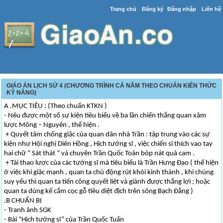
Trang chủ
Đăng ký
Đăng nhập
Liên hệ
GIÁO ÁN LỊCH SỬ 4 (CHƯƠNG TRÌNH CẢ NĂM THEO CHUẨN KIẾN THỨC
KỸ NĂNG)
A .MỤC TIÊU : (Theo chuẩn KTKN )
- Nêu được một số sự kiện tiêu biểu về ba lần chiến thắng quan xâm
lược Mông – Nguyên , thể hiện .
+ Quyết tâm chống giặc của quan dân nhà Trần : tập trung vào các sự
kiện như Hội nghị Diên Hồng , Hịch tướng sĩ , việc chiến sĩ thích vao tay
hai chữ “ Sát thát “ vá chuyên Trần Quốc Toản bóp nát quả cam .
+ Tài thao lược của các tướng sĩ mà tiêu biểu là Trần Hưng Đạo ( thể hiện
ở việc khi giặc mạnh , quan ta chủ động rút khỏi kinh thành , khi chúng
suy yếu thì quan ta tiến công quyết liệt và giành được thắng lợi ; hoặc
quan ta dúng kế cắm cọc gỗ tiêu diệt địch trên sông Bạch Đằng )
.B CHUẨN BỊ
- Tranh ảnh SGK
- Bài “Hịch tướng sĩ” của Trần Quốc Tuấn