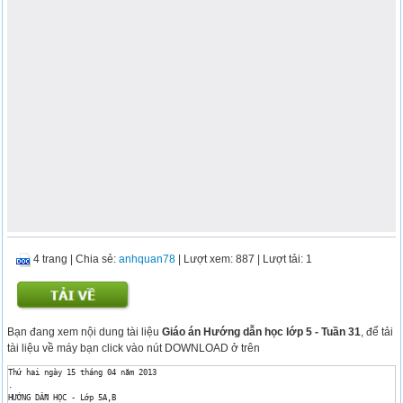
4 trang
|
Chia sẻ:
anhquan78
| Lượt xem: 887
| Lượt tải: 1
Bạn đang xem nội dung tài liệu
Giáo án Hướng dẫn học lớp 5 - Tuần 31
, để tải
tài liệu về máy bạn click vào nút DOWNLOAD ở trên
Thứ hai ngày 15 tháng 04 năm 2013

.

HƯỚNG DẪN HỌC - Lớp 5A,B
