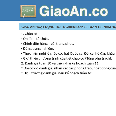
GIÁO ÁN HOẠT ĐỘNG TRẢI NGHIỆM LỚP 4 - TUẦN 11 - NĂM HỌ
1. Chào cờ
- Ổn định tổ chức.
- Chỉnh đốn hàng ngũ, trang phục.
- Đứng trang nghiêm.
- Thực hiện nghi lễ chào cờ, hát Quốc ca, Đội ca, hô đáp khẩu 
- Giới thiệu chương trình của tiết chào cờ (Tổng phụ trách).
2. Đánh giá tuần 10 và triển khai kế hoạch tuần 11
* Đội cờ đỏ đánh giá, nhận xét các phong trào, hoạt động của 
* Hiệu trưởng đánh giá, nêu kế hoạch tuần tới.