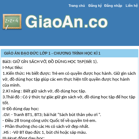
Trang chủ
Đăng ký
Đăng nhập
Liên hệ
GIÁO ÁN ĐẠO ĐỨC LỚP 1 - CHƯƠNG TRÌNH HỌC KÌ 1
Bài3: GIỮ GÌN SÁCH VỞ, ĐỒ DÙNG HỌC TẬP(tiết 1).
I-Mục tiêu:
1.Kiến thức: Hs biết được: Trẻ em có quyền được học hành. Giữ gìn sách
vở, đồ dùng học tập giúp các em thực hiện tốt quyền được học hành
của mình.
2.Kĩ năng : Biết giữ sách vở, đồ dùng học tập.
3.Thái độ : Có ý thức tự giác giữ gìn sách vở, đồ dùng học tập để học tập
tốt.
II-Đồ dùng dạy học:
.GV: - Tranh BT1, BT3; bài hát “Sách bút thân yêu ơi ”.
- Điều 28 trong công ước Quốc tế về quyền trẻ em.
- Phần thưởng cho các Hs có sách vở đẹp nhất.
.HS : -Vở BT Đạo đức 1, bút chì hoặc sáp màu.
III-Hoạt động daỵ-học: