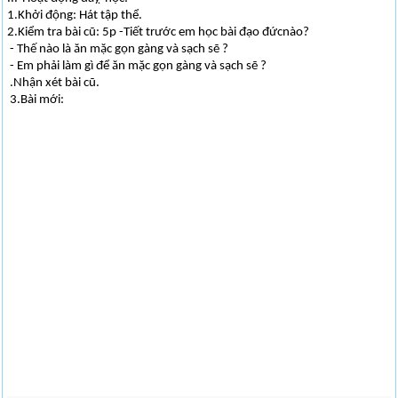
1.Khởi động: Hát tập thể.
2.Kiểm tra bài cũ: 5p -Tiết trước em học bài đạo đứcnào?
- Thế nào là ăn mặc gọn gàng và sạch sẽ ?
- Em phải làm gì để ăn mặc gọn gàng và sạch sẽ ?
.Nhận xét bài cũ.
3.Bài mới: