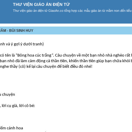
THƯ VIỆN GIÁO ÁN ĐIỆN TỬ
Thư viện giáo án điện tử GiaoAn.co tổng hợp các mẫu giáo án từ mầm non đến tiểu
ĂM - BÙI SINH HUY
nh và ý gợi ý dưới tranh)
ó tên là “Bông hoa cúc trắng”. Câu chuyện về một bạn nhỏ nhà nghèo rất 
ạn nhỏ đã làm cảm động cả thần tiên, khiến thần tiên giúp bạn chữa khỏi
nghe thầy (cô) kể lại câu chuyện để biết điều đó nhé!
âu chuyện
ời cụ già, lời cô bé:
i đếm cánh hoa