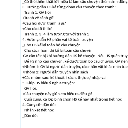
_Có thể thêm thắt lời miêu tả làm câu chuyện thêm sinh động
3. Hướng dẫn HS kể từng đoạn câu chuyện theo tranh:
_Tranh 1: GV hỏi
+Tranh vẽ cảnh gì?
+Câu hỏi dưới tranh là gì?
+Cho các tổ thi kể
_Tranh 2, 3, 4 làm tương tự với tranh 1
4. Hướng dẫn HS phân vai kể toàn truyện
_Cho HS kể lại toàn bộ câu chuyện
_Cho các nhóm thi kể lại toàn câu chuyện
GV cần tế nhị khi hướng dẫn HS kể chuyện. Nếu HS quên truyệ
_Để HS nhớ câu chuyện, kể được toàn bộ câu chuyện, GV nên
+Nhóm 1: GV là người dẫn truyện, các nhân vật khác nhìn tran
+Nhóm 2: Người dẫn truyện nhìn sách
+Các nhóm sau: kể thoát li sách, thực sự nhập vai
5. Giúp HS hiểu ý nghĩa truyện:
_GV hỏi:
+Câu chuyện này giúp em hiểu ra điều gì?
_Cuối cùng, cả lớp bình chọn HS kể hay nhất trong tiết học
4. Củng cố- dặn dò:
_Nhận xét tiết học
_Dặn dò: