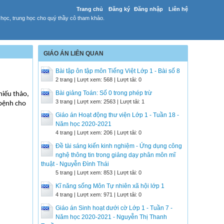
Trang chủ
Đăng ký
Đăng nhập
Liên hệ
 học, trung học cho quý thầy cô tham khảo.
GIÁO ÁN LIÊN QUAN
Bài tập ôn tập môn Tiếng Việt Lớp 1 - Bài số 8
2 trang | Lượt xem: 568 | Lượt tải: 0
Bài giảng Toán: Số 0 trong phép trừ
hiếu thảo,
3 trang | Lượt xem: 2563 | Lượt tải: 1
 bệnh cho
Giáo án Hoạt động thư viện Lớp 1 - Tuần 18 -
Năm học 2020-2021
4 trang | Lượt xem: 206 | Lượt tải: 0
Đề tài sáng kiến kinh nghiệm - Ứng dụng công
nghệ thông tin trong giảng dạy phân môn mĩ
thuật - Nguyễn Đình Thái
5 trang | Lượt xem: 853 | Lượt tải: 0
Kĩ năng sống Môn Tự nhiên xã hội lớp 1
4 trang | Lượt xem: 971 | Lượt tải: 0
Giáo án Sinh hoạt dưới cờ Lớp 1 - Tuần 7 -
Năm học 2020-2021 - Nguyễn Thị Thanh