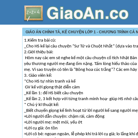
GIÁO ÁN CHÍNH TẢ, KỂ CHUYỆN LỚP 1 - CHƯƠNG TRÌNH CẢ N
1.Kiểm tra bài cũ:
_Cho HS kể lại câu chuyện “Sư Tử và Chuột Nhắt” (dựa vào tra
2.Giới thiệu bài:
Hôm nay các em sẽ nghe kể một câu chuyện cổ tích Nhật Bản c
yêu thương người mẹ đang ốm nặng. Tấm lòng hiếu thảo của b
mẹ. Vì sao truyện có tên là “Bông hoa cúc trắng”? Các em hãy 
3. Giáo viên kể:
*Cho HS tự nhìn tranh và kể
GV kể với giọng thật diễn cảm
_Kể lần 1: để HS biết câu chuyện
_Kể lần 2, 3 kết hợp với từng tranh minh hoạ- giúp HS nhớ c
* Chú ý kĩ thuật kể:
_Biết chuyển giọng kể linh hoạt từ lời người kể sang người mẹ, l
+Lời người dẫn chuyện: chậm rãi, cảm động
+Lời người mẹ: mệt mỏi, yếu ớt
+Lời cụ già: ôn tồn
+Lời cô bé: ngoan ngoãn, lễ phép khi trả lời cụ già; lo lắng kh