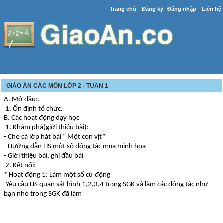
Trang chủ
Đăng ký
Đăng nhập
Liên hệ
GIÁO ÁN CÁC MÔN LỚP 2 - TUẦN 1
A. Mở đầu:.
1. Ổn định tổ chức.
B. Các hoạt động dạy học
1. Khám phá(giới thiệu bài):
- Cho cả lớp hát bài “ Một con vịt”
- Hướng dẫn HS một số động tác múa minh họa
- Giới thiệu bài, ghi đầu bài
2. Kết nối:
* Hoạt động 1: Làm một số cử động
-Yêu cầu HS quan sát hình 1,2,3,4 trong SGK và làm các động tác như
bạn nhỏ trong SGK đã làm