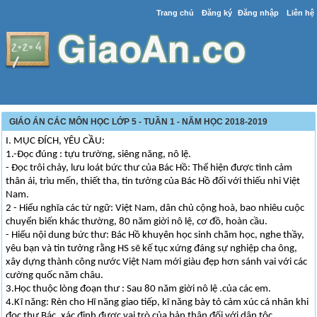
Trang chủ
Đăng ký
Đăng nhập
Liên hệ
GIÁO ÁN CÁC MÔN HỌC LỚP 5 - TUẦN 1 - NĂM HỌC 2018-2019
I. MỤC ĐÍCH, YÊU CẦU:
1.-Đọc đúng : tựu trường, siêng năng, nô lệ.
- Đọc trôi chảy, lưu loát bức thư của Bác Hồ: Thể hiện được tình cảm
thân ái, trìu mến, thiết tha, tin tưởng của Bác Hồ đối với thiếu nhi Việt
Nam.
2 - Hiểu nghĩa các từ ngữ: Việt Nam, dân chủ cộng hoà, bao nhiêu cuộc
chuyển biến khác thường, 80 năm giời nô lệ, cơ đồ, hoàn cầu.
- Hiểu nội dung bức thư: Bác Hồ khuyên học sinh chăm học, nghe thầy,
yêu bạn và tin tưởng rằng HS sẽ kế tục xứng đáng sự nghiệp cha ông,
xây dựng thành công nước Việt Nam mới giàu đẹp hơn sánh vai với các
cường quốc năm châu.
3.Học thuộc lòng đoạn thư : Sau 80 năm giời nô lệ .của các em.
4.Kĩ năng: Rèn cho Hĩ năng giao tiếp, kĩ năng bày tỏ cảm xúc cá nhân khi
đọc thư Bác, xác định được vai trò của bản thân đối với dân tộc.