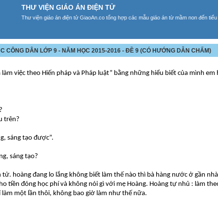
THƯ VIỆN GIÁO ÁN ĐIỆN TỬ
Thư viện giáo án điện tử GiaoAn.co tổng hợp các mẫu giáo án từ mầm non đến tiểu
ỤC CÔNG DÂN LỚP 9 - NĂM HỌC 2015-2016 - ĐỀ 9 (CÓ HƯỚNG DẪN CHẤM)
 làm việc theo Hiến pháp và Pháp luật” bằng những hiểu biết của mình em 
?
u trên?
ng, sáng tạo được”.
ng, sáng tạo?
 tử. hoàng đang lo lắng không biết làm thế nào thì bà hàng nước ở gần nh
o tiền đóng học phí và không nói gì với mẹ Hoàng. Hoàng tự nhủ : làm theo
 làm một lần thôi, không bao giờ làm như thế nữa.