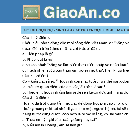
ĐỀ THI CHỌN HỌC SINH GIỎI CẤP HUYỆN ĐỢT 1 MÔN GIÁO D
Câu 1: (2 điểm):
Khẩu hiệu hành động của mọi công dân Việt Nam là : “Sống và
quan điểm trên (theo những gợi ý dưới đây):
a. Hiến pháp là gì?
b. Pháp luật là gì?
c. Vì sao phải: “Sống và làm việc theo Hiến pháp và Pháp luật”
d. Trách nhiệm của bản thân em trong việc thực hiện khẩu hiệ
Câu 2: (2điểm)
Có ý kiến cho rằng: “ Học sinh còn nhỏ tuổi chưa thể năng độ
a, Nêu rõ quan điểm của em và giải thích vì sao?
b, Theo em, học sinh cần làm gì để rèn luyện đức tính năng độ
Câu 3: (3 điểm)
Hoàng đã trót dùng tiền mẹ cho để đóng học phí vào chơi điện
Hoàng mang một túi nhỏ đi giao cho một người hộ bà, bà sẽ ch
hàng nước cũng được, còn hơn là bị mẹ mắng, với lại mình chỉ
a, Theo em, ý nghĩ của hoàng đúng hay sai?
b, Nếu em là Hoàng , em sẽ làm gì?