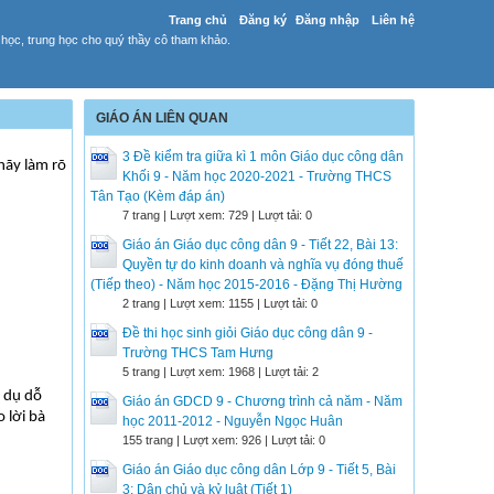
Trang chủ
Đăng ký
Đăng nhập
Liên hệ
 học, trung học cho quý thầy cô tham khảo.
GIÁO ÁN LIÊN QUAN
3 Đề kiểm tra giữa kì 1 môn Giáo dục công dân
hãy làm rõ
Khối 9 - Năm học 2020-2021 - Trường THCS
Tân Tạo (Kèm đáp án)
7 trang | Lượt xem: 729 | Lượt tải: 0
Giáo án Giáo dục công dân 9 - Tiết 22, Bài 13:
Quyền tự do kinh doanh và nghĩa vụ đóng thuế
(Tiếp theo) - Năm học 2015-2016 - Đặng Thị Hường
2 trang | Lượt xem: 1155 | Lượt tải: 0
Đề thi học sinh giỏi Giáo dục công dân 9 -
Trường THCS Tam Hưng
5 trang | Lượt xem: 1968 | Lượt tải: 2
à dụ dỗ
Giáo án GDCD 9 - Chương trình cả năm - Năm
 lời bà
học 2011-2012 - Nguyễn Ngọc Huân
155 trang | Lượt xem: 926 | Lượt tải: 0
Giáo án Giáo dục công dân Lớp 9 - Tiết 5, Bài
3: Dân chủ và kỷ luật (Tiết 1)