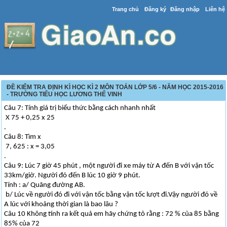
Trang chủ
Đăng ký
Đăng nhập
Liên hệ
ĐỀ KIỂM TRA ĐỊNH KÌ HỌC KÌ 2 MÔN TOÁN LỚP 5/6 - NĂM HỌC 2015-2016
- TRƯỜNG TIỂU HỌC LƯƠNG THẾ VINH
Câu 7: Tính giá trị biểu thức bằng cách nhanh nhất
X 75 + 0,25 x 25
.
Câu 8: Tìm x
7, 625 : x = 3,05
.
Câu 9: Lúc 7 giờ 45 phút , một người đi xe máy từ A đến B với vận tốc
33km/giờ. Người đó đến B lúc 10 giờ 9 phút.
Tính : a/ Quãng đường AB.
b/ Lúc về người đó đi với vận tốc bằng vận tốc lượt đi.Vậy người đó về
A lúc với khoảng thời gian là bao lâu ?
Câu 10 Không tính ra kết quả em hãy chứng tỏ rằng : 72 % của 85 bằng
85% của 72