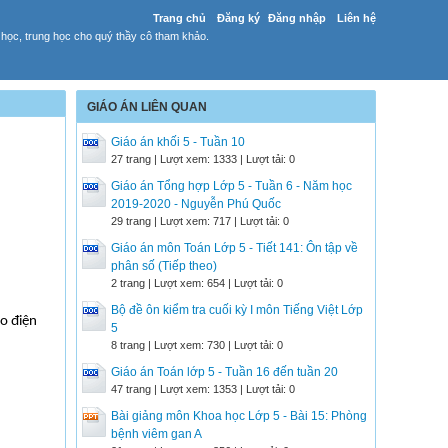
Trang chủ
Đăng ký
Đăng nhập
Liên hệ
 học, trung học cho quý thầy cô tham khảo.
GIÁO ÁN LIÊN QUAN
Giáo án khối 5 - Tuần 10
27 trang | Lượt xem: 1333 | Lượt tải: 0
Giáo án Tổng hợp Lớp 5 - Tuần 6 - Năm học
2019-2020 - Nguyễn Phú Quốc
29 trang | Lượt xem: 717 | Lượt tải: 0
Giáo án môn Toán Lớp 5 - Tiết 141: Ôn tập về
phân số (Tiếp theo)
2 trang | Lượt xem: 654 | Lượt tải: 0
Bộ đề ôn kiểm tra cuối kỳ I môn Tiếng Việt Lớp
do điện
5
8 trang | Lượt xem: 730 | Lượt tải: 0
Giáo án Toán lớp 5 - Tuần 16 đến tuần 20
47 trang | Lượt xem: 1353 | Lượt tải: 0
Bài giảng môn Khoa học Lớp 5 - Bài 15: Phòng
bệnh viêm gan A