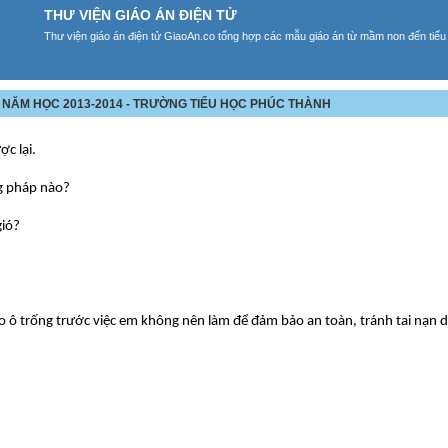
THƯ VIỆN GIÁO ÁN ĐIỆN TỬ
Thư viện giáo án điện tử GiaoAn.co tổng hợp các mẫu giáo án từ mầm non đến tiểu
 - NĂM HỌC 2013-2014 - TRƯỜNG TIỂU HỌC PHÚC THÀNH
ợc lại.
g pháp nào?
gió?
ào ô trống trước việc em không nên làm để đảm bảo an toàn, tránh tai nạn 