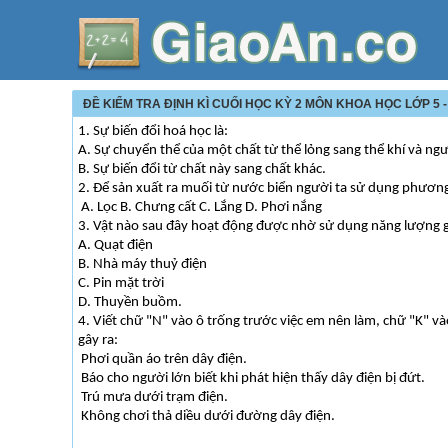
ĐỀ KIỂM TRA ĐỊNH KÌ CUỐI HỌC KỲ 2 MÔN KHOA HỌC LỚP 5
1. Sự biến đổi hoá học là:
A. Sự chuyển thể của một chất từ thể lỏng sang thể khí và ngư
B. Sự biến đổi từ chất này sang chất khác.
2. Để sản xuất ra muối từ nước biển người ta sử dụng phươn
A. Lọc B. Chưng cất C. Lắng D. Phơi nắng
3. Vật nào sau đây hoạt động được nhờ sử dụng năng lượng 
A. Quạt điện
B. Nhà máy thuỷ điện
C. Pin mặt trời
D. Thuyền buồm.
4. Viết chữ "N" vào ô trống trước việc em nên làm, chữ "K" v
gây ra:
Phơi quần áo trên dây điện.
Báo cho người lớn biết khi phát hiện thấy dây điện bị đứt.
Trú mưa dưới trạm điện.
Không chơi thả diều dưới đường dây điện.