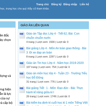
Trang chủ
Đăng ký
Đăng nhập
Liên hệ
 học, trung học cho quý thầy cô tham khảo.
GIÁO ÁN LIÊN QUAN
Giáo án Tập đọc Lớp 4 - Tiết 62, Bài: Con
iền Bắc
chuồn chuồn nước
Hãy chọn
4 trang | Lượt xem: 1500 | Lượt tải: 0
Bài giảng Lớp 4 - Môn An toàn giao thông - Bài
3: Đi xe đạp an toàn
8 trang | Lượt xem: 2297 | Lượt tải: 0
Giáo án Tin học Lớp 4 - Năm học 2019-2020
107 trang | Lượt xem: 754 | Lượt tải: 0
Giáo án môn học lớp 4 - Tuần 23 - Trường Tiểu
 dựng và
học Đỗ Động
31 trang | Lượt xem: 776 | Lượt tải: 0
Bài giảng Tiết : 1 - Môn: Đạo đức - Bài: Thực
ớng hiện
hành kĩ năng giữa kì I
n là lực
26 trang | Lượt xem: 1749 | Lượt tải: 0
 của sự
Bài kiểm tra định kì cuối học kì 1 môn Tiếng Việt
và cấp bộ