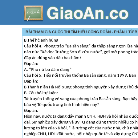
BÀI THAM GIA CUỘC THI TÌM HIỂU CÔNG ĐOÀN - PHẦN I. TỪ
B.Thế hệ anh hùng
Câu hỏi 4. Phong trào “Ba sẵn sàng” đã thắp sáng ngọn lửa h
náo nức “Xẻ dọc Trường Sơn đi cứu nước”, gợi mở phong trào
đáp án đúng vào dấu ba chấm?
Đáp án:
A. “Phụ nữ ba đảm đang”
Câu hỏi 5. Tiếp nối truyền thống Ba sẵn sàng, năm 1999, Ba
Đáp án:
B.Thanh niên Hà Nội xung phong tình nguyện xây dựng Thủ đ
B. Câu hỏi tự luận:
Từ truyền thống vẻ vang của phong trào Ba sẵn sàng. Bạn hãy 
bảo vệ Tổ quốc trong tình hình hiện nay?
Đáp án:
Hiện nay, nước ta đang đẩy mạnh CNH, HĐH và hội nhập quốc
đại. Sự nghiệp xây dựng và BVTQ đang đứng trước nhiều cơ hộ
lượng to lớn của xã hội, “ là rường cột của nước nhà, chủ nh
nghiệp CNH, HĐH đất nước, hội nhập quốc tế và xây dựng CNXH