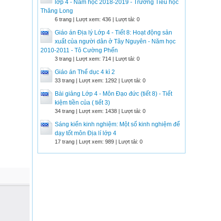
lớp 4 - Năm học 2018-2019 - Trường Tiểu học
Thăng Long
6 trang | Lượt xem: 436 | Lượt tải: 0
Giáo án Địa lý Lớp 4 - Tiết 8: Hoạt động sản
xuất của người dân ở Tây Nguyên - Năm học
2010-2011 - Tô Cường Phến
3 trang | Lượt xem: 714 | Lượt tải: 0
Giáo án Thể dục 4 kì 2
33 trang | Lượt xem: 1292 | Lượt tải: 0
Bài giảng Lớp 4 - Môn Đạo đức (tiết 8) - Tiết
kiệm tiền của ( tiết 3)
34 trang | Lượt xem: 1438 | Lượt tải: 0
Sáng kiến kinh nghiệm: Một số kinh nghiệm để
dạy tốt môn Địa lí lớp 4
17 trang | Lượt xem: 989 | Lượt tải: 0