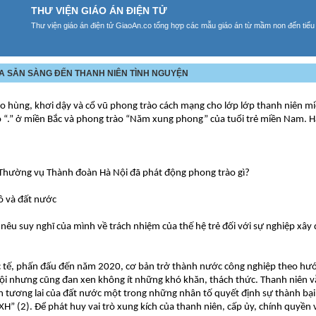
THƯ VIỆN GIÁO ÁN ĐIỆN TỬ
Thư viện giáo án điện tử GiaoAn.co tổng hợp các mẫu giáo án từ mầm non đến tiểu
 BA SẴN SÀNG ĐẾN THANH NIÊN TÌNH NGUYỆN
ào hùng, khơi dậy và cổ vũ phong trào cách mạng cho lớp lớp thanh niên m
 “.” ở miền Bắc và phong trào “Năm xung phong” của tuổi trẻ miền Nam. 
n Thường vụ Thành đoàn Hà Nội đã phát động phong trào gì?
ô và đất nước
nêu suy nghĩ của mình về trách nhiệm của thế hệ trẻ đối với sự nghiệp xây
 tế, phấn đấu đến năm 2020, cơ bản trở thành nước công nghiệp theo hư
i nhưng cũng đan xen không ít những khó khăn, thách thức. Thanh niên vẫ
ân tương lai của đất nước một trong những nhân tố quyết định sự thành bại
” (2). Để phát huy vai trò xung kích của thanh niên, cấp ủy, chính quyền 