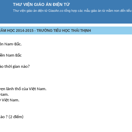
THƯ VIỆN GIÁO ÁN ĐIỆN TỬ
Thư viện giáo án điện tử GiaoAn.co tổng hợp các mẫu giáo án từ mầm non đến tiểu
- NĂM HỌC 2014-2015 - TRƯỜNG TIỂU HỌC THÁI THỊNH
miền Nam-Bắc.
miền Nam Bắc
o thời gian nào?
vẹn lãnh thổ của Việt Nam.
 Nam.
ở Việt Nam.
ào ? (2 điểm)