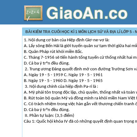
BÀI KIỂM TRA CUỐI HỌC KÌ 1 MÔN LỊCH SỬ VÀ ĐỊA LÍ LỚP 5 
1. Nội dung cơ bản của Hiệp định Giơ-ne-vơ là:
A. Lấy sông Bến Hải là giới tuyến quân sư tạm thời giữa hai 
B. Quân Pháp rút khỏi miền Bắc.
C. Tháng 7-1956 sẽ tiến hành tổng tuyển cử thống nhất hai 
D. Cả ba ý trªn đều đúng.
2. Trung ương Đảng quyết định mở con đường Trường Sơn và
A. Ngày 19 - 5 - 1959 C. Ngày 19 - 5 - 1961
B. Ngày 19 - 5 - 1960 D. Ngày 19 - 5 - 1965
3. Nội dung chính của hiệp định Pa-ri là :
A. Mỹ phải tôn trọng độc lập, chủ quyền, thống nhất và toàn 
B. Rút toàn bộ quân Mỹ và đồng minh ra khỏi miền Nam Việt
C. Có trách nhiệm trong việc hàn gắn vết thương chiến tranh 
D. Cả ba ý trªn đều đúng.
II. Phần tự luận: (3,5 điểm)
Câu 1: Quốc hội khóa IV đã có những quyết định quan trọng n