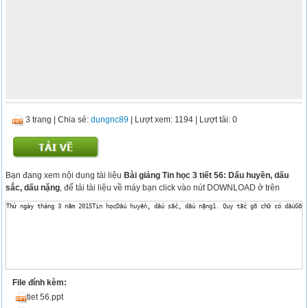
3 trang
|
Chia sẻ:
dungnc89
| Lượt xem: 1194
| Lượt tải: 0
Bạn đang xem nội dung tài liệu
Bài giảng Tin học 3 tiết 56: Dấu huyền, dấu
sắc, dấu nặng
, để tải tài liệu về máy bạn click vào nút DOWNLOAD ở trên
Thứ ngày tháng 3 năm 2015Tin họcDấu huyền, dấu sắc, dấu nặng1. Quy tắc gõ chữ có dấuGõ c
File đính kèm:
tiet 56.ppt