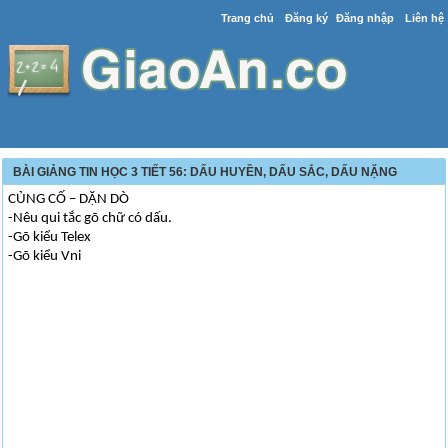
Trang chủ
Đăng ký
Đăng nhập
Liên hệ
BÀI GIẢNG TIN HỌC 3 TIẾT 56: DẤU HUYỀN, DẤU SẮC, DẤU NẶNG
CỦNG CỐ – DẶN DÒ
-Nêu qui tắc gõ chữ có dấu.
-Gõ kiểu Telex
-Gõ kiểu Vni