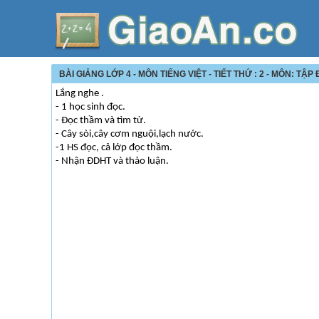
BÀI GIẢNG LỚP 4 - MÔN TIẾNG VIỆT - TIẾT THỨ : 2 - MÔN: TẬ
Lắng nghe .
- 1 học sinh đọc.
- Đọc thầm và tìm từ.
- Cây sòi,cây cơm nguội,lạch nước.
-1 HS đọc, cả lớp đọc thầm.
- Nhận ĐDHT và thảo luận.