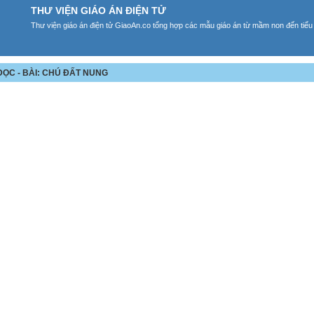
THƯ VIỆN GIÁO ÁN ĐIỆN TỬ
Thư viện giáo án điện tử GiaoAn.co tổng hợp các mẫu giáo án từ mầm non đến tiểu
P ĐỌC - BÀI: CHÚ ĐẤT NUNG