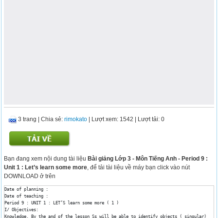
3 trang
|
Chia sẻ:
rimokato
| Lượt xem: 1542
| Lượt tải: 0
Bạn đang xem nội dung tài liệu
Bài giảng Lớp 3 - Môn Tiếng Anh - Period 9 :
Unit 1 : Let’s learn some more
, để tải tài liệu về máy bạn click vào nút
DOWNLOAD ở trên
Date of planning : 

Date of teaching : 

Period 9 : UNIT 1 : LET’S learn some more ( 1 )

I/ Objectives:

Knowledge. By the and of the lesson Ss will be able to identify objects ( singular)
