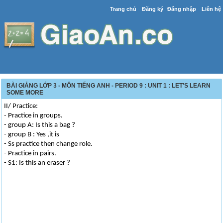
Trang chủ
Đăng ký
Đăng nhập
Liên hệ
BÀI GIẢNG LỚP 3 - MÔN TIẾNG ANH - PERIOD 9 : UNIT 1 : LET’S LEARN
SOME MORE
II/ Practice:
- Practice in groups.
- group A: Is this a bag ?
- group B : Yes ,it is
- Ss practice then change role.
- Practice in pairs.
- S1: Is this an eraser ?