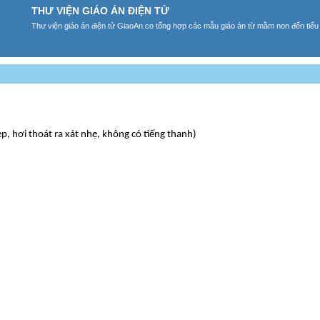
THƯ VIỆN GIÁO ÁN ĐIỆN TỬ
Thư viện giáo án điện tử GiaoAn.co tổng hợp các mẫu giáo án từ mầm non đến tiểu
, hơi thoát ra xát nhẹ, không có tiếng thanh)