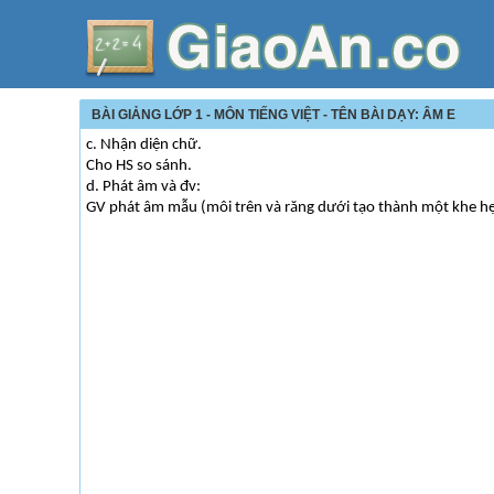
BÀI GIẢNG LỚP 1 - MÔN TIẾNG VIỆT - TÊN BÀI DẠY: ÂM E
c. Nhận diện chữ.
Cho HS so sánh.
d. Phát âm và đv:
GV phát âm mẫu (môi trên và răng dưới tạo thành một khe hẹp